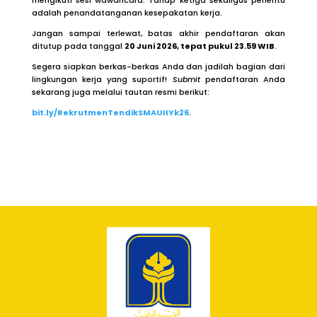
mengikuti sesi wawancara
. Tahap ketiga sekaligus penentu
adalah penandatanganan kesepakatan kerja
.
Jangan sampai terlewat, batas akhir pendaftaran akan
ditutup pada tanggal
20 Juni 2026, tepat pukul 23.59 WIB
.
Segera siapkan berkas-berkas Anda dan jadilah bagian dari
lingkungan kerja yang suportif!
Submit
pendaftaran Anda
sekarang juga melalui tautan resmi berikut:
bit.ly/RekrutmenTendikSMAUIIYk26
.