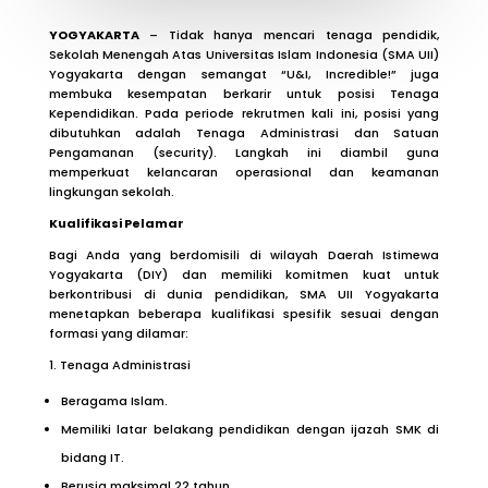
YOGYAKARTA
– Tidak hanya mencari tenaga pendidik,
Sekolah Menengah Atas Universitas Islam Indonesia (SMA UII)
Yogyakarta dengan semangat “U&I, Incredible!” juga
membuka kesempatan berkarir untuk posisi Tenaga
Kependidikan
. Pada periode rekrutmen kali ini, posisi yang
dibutuhkan adalah Tenaga Administrasi dan Satuan
Pengamanan (security)
. Langkah ini diambil guna
memperkuat kelancaran operasional dan keamanan
lingkungan sekolah.
Kualifikasi Pelamar
Bagi Anda yang berdomisili di wilayah Daerah Istimewa
Yogyakarta (DIY)
dan memiliki komitmen kuat untuk
berkontribusi di dunia pendidikan
, SMA UII Yogyakarta
menetapkan beberapa kualifikasi spesifik sesuai dengan
formasi yang dilamar:
1. Tenaga Administrasi
Beragama Islam.
Memiliki latar belakang pendidikan dengan ijazah SMK di
bidang IT.
Berusia maksimal 22 tahun.