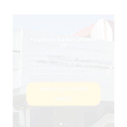
Universitas Islam
Indonesia
Universitas Islam Indonesia didirikan
pada 8 Juli 1945. Dengan pengalaman
lebih dari 70 tahun, UII berkomitmen
mencetak pemimpin masa depan melalui
program pendidikan unggul yang
berlandaskan nilai-nilai keislaman dan
kebangsaan. Temukan kesempatan untuk
mengembangkan potensi terbaik Anda
dengan menjadi bagian dari Universitas
Islam Indonesia.
Kenal Kami Lebih
Dekat