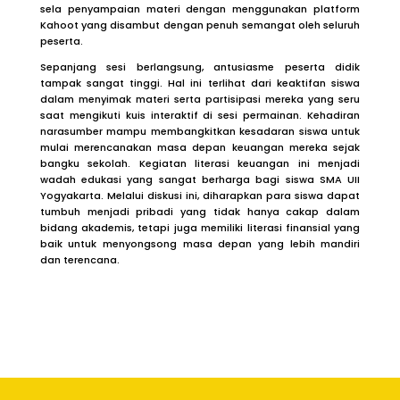
sela penyampaian materi dengan menggunakan platform
Kahoot yang disambut dengan penuh semangat oleh seluruh
peserta.
Sepanjang sesi berlangsung, antusiasme peserta didik
tampak sangat tinggi. Hal ini terlihat dari keaktifan siswa
dalam menyimak materi serta partisipasi mereka yang seru
saat mengikuti kuis interaktif di sesi permainan. Kehadiran
narasumber mampu membangkitkan kesadaran siswa untuk
mulai merencanakan masa depan keuangan mereka sejak
bangku sekolah. Kegiatan literasi keuangan ini menjadi
wadah edukasi yang sangat berharga bagi siswa SMA UII
Yogyakarta. Melalui diskusi ini, diharapkan para siswa dapat
tumbuh menjadi pribadi yang tidak hanya cakap dalam
bidang akademis, tetapi juga memiliki literasi finansial yang
baik untuk menyongsong masa depan yang lebih mandiri
dan terencana.