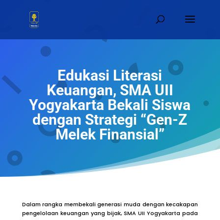
Edukasi Literasi
Keuangan, SMA UII
Yogyakarta Bekali Siswa
dengan Strategi “Gen-Z
Melek Finansial”
Dalam rangka membekali generasi muda dengan kecakapan
pengelolaan keuangan yang bijak, SMA UII Yogyakarta pada