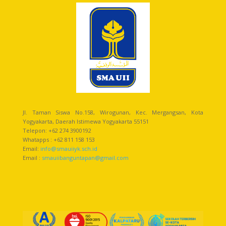
Jl. Taman Siswa No.158, Wirogunan, Kec. Mergangsan, Kota
Yogyakarta, Daerah Istimewa Yogyakarta 55151
Telepon: +62 274 3900192
Whatapps : +62 811 158 153
Email:
info@smauiiyk.sch.id
Email :
smauiibanguntapan@gmail.com