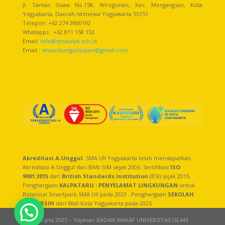
Jl. Taman Siswa No.158, Wirogunan, Kec. Mergangsan, Kota
Yogyakarta, Daerah Istimewa Yogyakarta 55151
Telepon: +62 274 3900192
Whatapps : +62 811 158 153
Email:
info@smauiiyk.sch.id
Email :
smauiibanguntapan@gmail.com
Akreditasi A-Unggul
. SMA UII Yogyakarta telah mendapatkan
Akreditasi A-Unggul dari BAN-S/M sejak 2006. Sertifikasi
ISO
9001:2015
dari
British Standards Institution
(BSI) sejak 2015.
Penghargaan
KALPATARU : PENYELAMAT LINGKUNGAN
untuk
Botanical Smartpark SMA UII pada 2023 . Penghargaan
SEKOLAH
TERBERSIH
dari Wali Kota Yogyakarta pada 2025
© Hak Cipta 2025 – Yayasan BADAN WAKAF UNIVERSITAS ISLAM