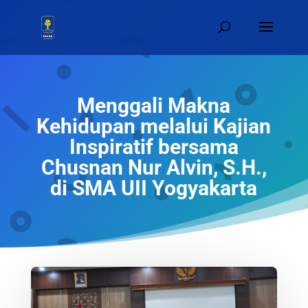
Menggali Makna
Kehidupan melalui Kajian
Inspiratif bersama
Chusnan Nur Alvin, S.H.,
di SMA UII Yogyakarta