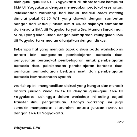
oleh guru-guru SMA UII Yogyakarta di laboratorium komputer
SMA UII Yogyakarta dengan menerapkan protokol kesehatan.
Pelaksanaan workshop hari kedua melalui
zoom meeting
dimulai pukul 08.30 WIB yang diawali dengan sambutan
hangat dari ketua jurusan Kimia UII, selanjutnya sambutan
dari kepala SMA UII Yogyakarta yaitu Drs. Maman Surakhman,
M.Pd, I yang dilanjutkan dengan pemaparan keunggulan SMA
UII Yogyakarta kemudian dilanjutkan dengan diskusi.
Beberapa hal yang menjadi topik diskusi pada workshop ini
antara lain pengenalan pembelajaran berbasis riset,
penyusunan perangkat pembelajaran untuk pembelajaran
berbasis riset, pelaksanaan pembelajaran berbasis riset,
penilaian pembelajaran berbasis riset, dan pembelajaran
berbasis kewirausahaan Syariah.
Workshop ini menghasilkan diskusi yang hangat dan menarik
antara jurusan Kimia FMIPA UII dengan guru-guru SMA UII
Yogyakarta. Sehingga dalam workshop ini saling terjadi
transfer ilmu pengetahuan. Adanya workshop ini juga
semakin mempererat silaturahmi antara jurusan FMIPA UII
dengan SMA UII Yogyakarta.
Eny
Widyawati, S.Pd